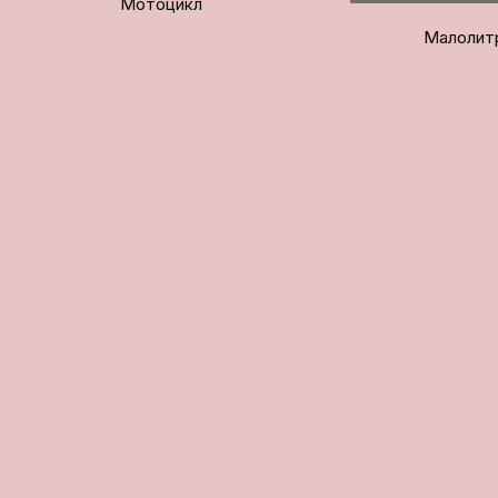
Мотоцикл
Малолит